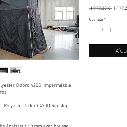
Prix
 1 999,00 € 
1 499,
original
Quantité
*
Ajou
olyester Oxford 420D, imperméable
res.
e : Polyester Oxford 420D Rip-stop,
sité épaisseur 60 mm avec housse