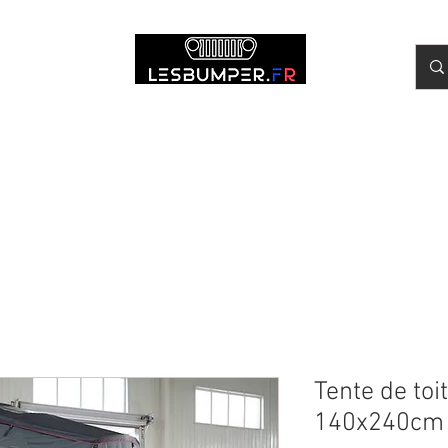
r
Wrangler JL
Volants Carbone
Entretien & Outillage
Montag
Tente de toi
140x240cm