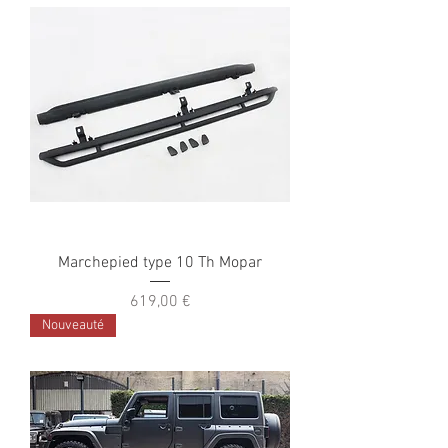
Marchepied type 10 Th Mopar
Prix
619,00 €
Nouveauté