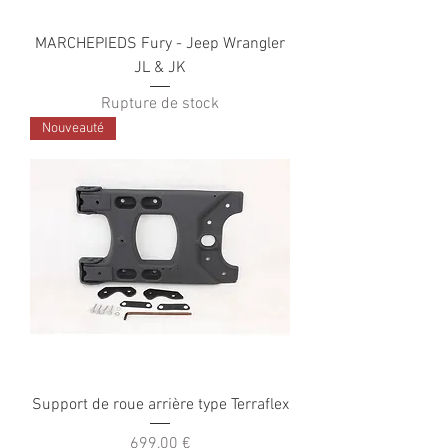
MARCHEPIEDS Fury - Jeep Wrangler
JL & JK
Rupture de stock
Nouveauté
Support de roue arrière type Terraflex
Prix
699,00 €