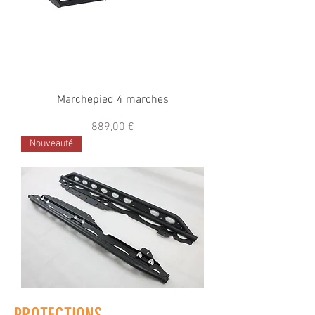
Marchepied 4 marches
Prix
889,00 €
Nouveauté