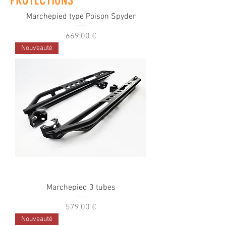
PROTECTIONS
Marchepied type Poison Spyder
Prix
669,00 €
Nouveauté
Marchepied 3 tubes
Prix
579,00 €
Nouveauté