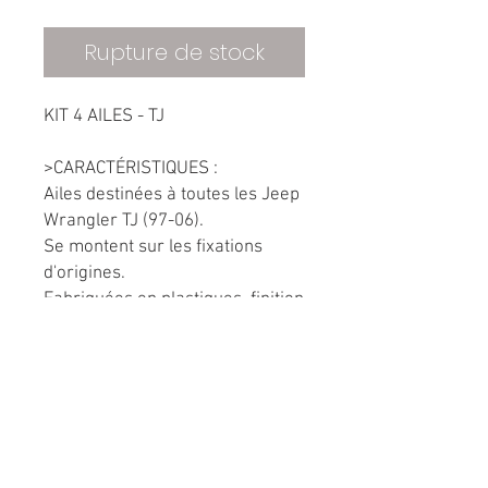
Rupture de stock
KIT 4 AILES - TJ
>CARACTÉRISTIQUES :
Ailes destinées à toutes les Jeep
Wrangler TJ (97-06).
Se montent sur les fixations
d'origines.
Fabriquées en plastiques, finition
rivetée.
>LIVRAISON :
-Offerte dans toute la France
-20-25 jours de délai
-Remise en main propre en Île
de France Possible.