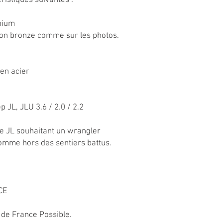
éristiques suivantes :
inium
non bronze comme sur les photos.
 en acier
p JL, JLU 3.6 / 2.0 / 2.2
de JL souhaitant un wrangler
comme hors des sentiers battus.
CE
 de France Possible.