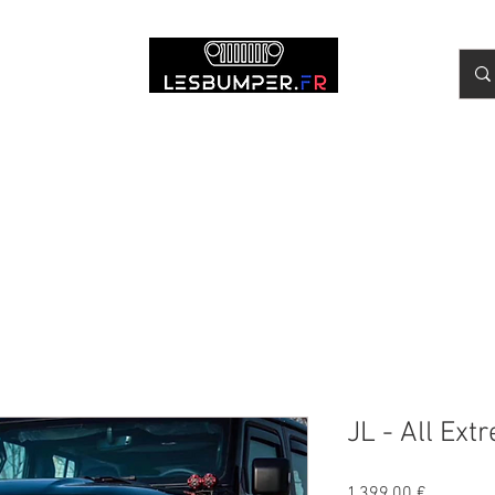
r
Wrangler JL
Volants Carbone
Entretien & Outillage
Montag
JL - All Ex
Prix
1 399,00 €