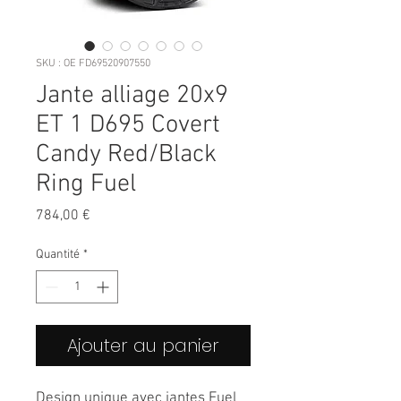
SKU : OE FD69520907550
Jante alliage 20x9
ET 1 D695 Covert
Candy Red/Black
Ring Fuel
Prix
784,00 €
Quantité
*
Ajouter au panier
Design unique avec jantes Fuel