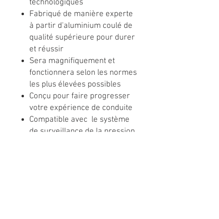
technologiques
Fabriqué de manière experte
à partir d'aluminium coulé de
qualité supérieure pour durer
et réussir
Sera magnifiquement et
fonctionnera selon les normes
les plus élevées possibles
Conçu pour faire progresser
votre expérience de conduite
Compatible avec
le système
de surveillance de la pression
des pneus
Spécifications :
Modèle : D695 couvert
Diamètre : 20"
Largeur : 9"
Modèle de boulon : 5x127