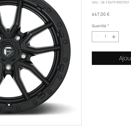
SKU : OE FD67918907557
Prix
647,00 €
Quantité
*
Ajou