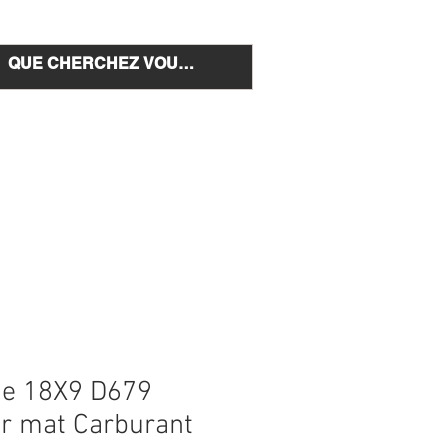
e et installation
Nous Contacter
age 18X9 D679
ir mat Carburant