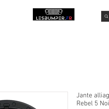
r
Wrangler JL
Volants Carbone
Entretien & Outillage
Montag
Jante alli
Rebel 5 No