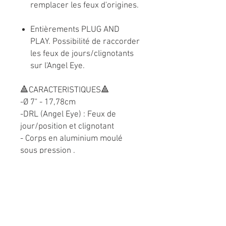
remplacer les feux d'origines.
Entièrements PLUG AND
PLAY. Possibilité de raccorder
les feux de jours/clignotants
sur l'Angel Eye.
🔺CARACTERISTIQUES🔺
-Ø 7" - 17,78cm
-DRL (Angel Eye) : Feux de
jour/position et clignotant
- Corps en aluminium moulé
sous pression .
- Vitre en Polycarbonate haute
resistance .
- indice lumineux 6000K .
- Puissance 80w a LED .
- Marquage Europe DOT/SAE . (
OK pour controle technique )