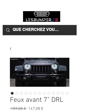
Feux avant 7" DRL
Prix
Prix
 159,00 € 
147,08 €