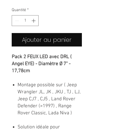
original
promotionnel
Quantité
*
Ajouter au panier
Pack 2 FEUX LED avec DRL (
Angel EYE) - Diamètre Ø 7" -
17,78cm
Montage possible sur ( Jeep
Wrangler JL, JK , JKU , TJ , LJ,
Jeep CJ7 , CJ5 , Land Rover
Defender (>1997) , Range
Rover Classic, Lada Niva )
Solution idéale pour