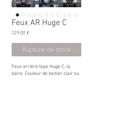
Feux AR Huge C
Prix
229,00 €
Rupture de stock
Feux arrière type Huge C, la
paire. Couleur de boitier clair ou
noir.
Pour Jeep Wrangler de 2007 à
2017 version Européenne
Temperature de couleur : 6000 K
Voltage : 9-16 V
Boitier en aluminium moulé
IP67 avec une durée de vie
supérieure à 50 000 H