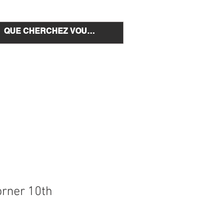
e et installation
Nous Contacter
rner 10th
Prix
€