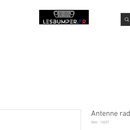
r
Wrangler JL
Volants Carbone
Entretien & Outillage
Montag
Antenne rad
SKU : 13237