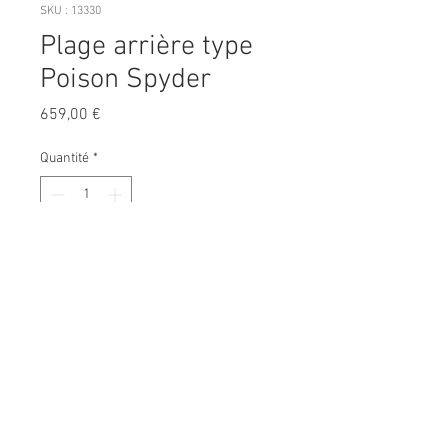
SKU : 13330
Plage arrière type
Poison Spyder
Prix
659,00 €
Quantité
*
Ajouter au panier
Plage arrière type Poison
Spyder pour Jeep Wrangler JK
de 2007 à 2017